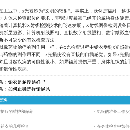
业中，x光被称为“文明的辐射”。事实上，既然是辐射，越少
护人体未检查部位的要求，表明过度暴露已经开始威胁身体健康
计算机和X射线检测技术的飞速发展，X射线图像检测设备日
机断层摄影、计算机射线照相、直接数字射线照相、数字减影血
断不可缺少的有效检查方法。
药物治疗的副作用一样，在x光检查过程中铅衣受到x光照射
与药物的副作用不同，x光损伤没有直接的自我感觉。如果x光
并且引起疾病的可能性很小。如果辐射损伤严重，身体组织的新
和遗传性疾病。
条：
铅衣是越厚越好吗
条：
如何正确选择铅屏风
资料
防护服的维护和保养
铅板的准备工作及
于铅衣的几项检查
在身体检查中如何