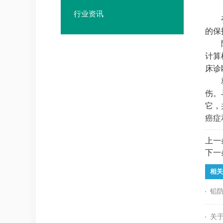
行业资讯
在工
的保
随着
计算
床诊
就像
伤。
它，
癌症
上一
下一
相关
铅
关