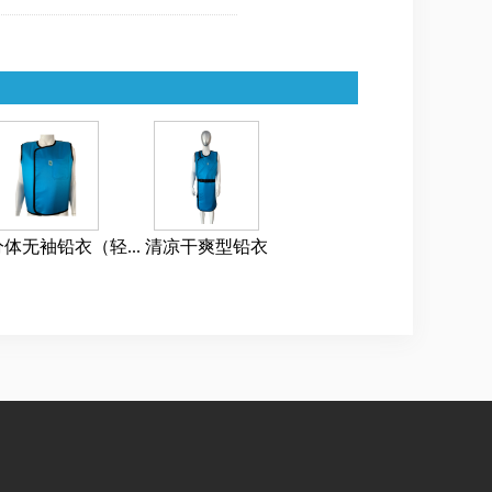
体无袖铅衣（轻...
清凉干爽型铅衣